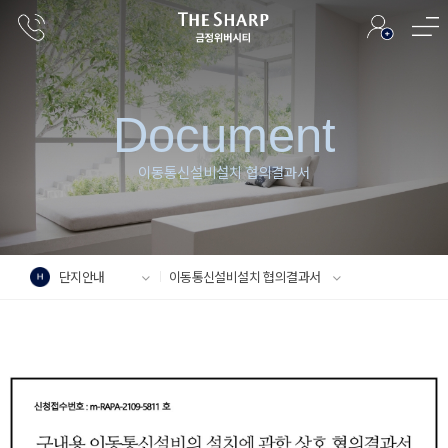
D
o
c
u
m
e
n
t
이
동
통
신
설
비
설
치
협
의
결
과
서
단지안내
이동통신설비설치 협의결과서